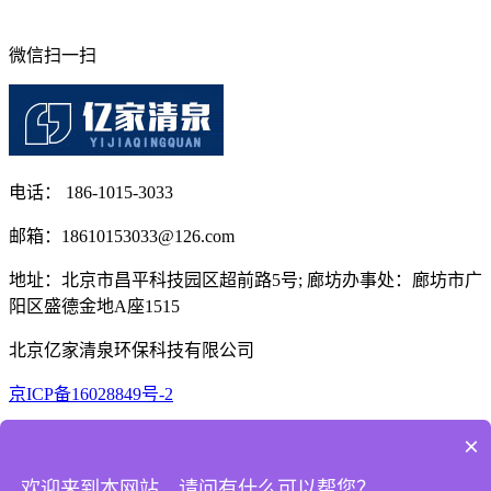
微信扫一扫
电话： 186-1015-3033
邮箱：18610153033@126.com
地址：北京市昌平科技园区超前路5号; 廊坊办事处：廊坊市广
阳区盛德金地A座1515
北京亿家清泉环保科技有限公司
京ICP备16028849号-2
网站首页
|
产品展示
|
案例展示
|
新闻资讯
|
关于我们
|
在线留言
|
×
联系我们
欢迎来到本网站，请问有什么可以帮您？