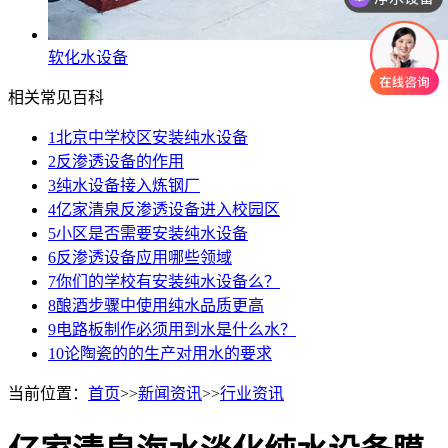
软化水设备
相关常见百科
1
北京中学校区安装纯水设备
2
反渗透设备的作用
3
纯水设备接入炼钢厂
4
亿家清泉反渗透设备进入校园区
5
小区是否需要安装纯水设备
6
反渗透设备应用哪些领域
7
你们的学校有安装纯水设备么？
8
酿酒步骤中使用纯水品质更高
9
电路板制作必须用到水是什么水？
10
论陶瓷的的生产对用水的要求
当前位置：
首页
>>
新闻资讯
>>
行业资讯